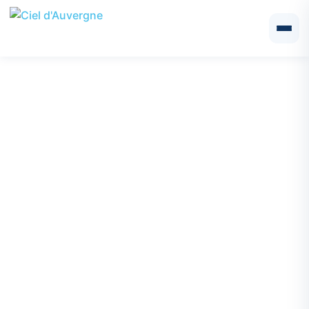
Installateur de volets roulants
à proximité de Riom :
Installation et réparation avec
Ciel d'Auvergne
Ciel d’Auvergne
, menuisier expérimenté situé à
Aigueperse, propose ses services d’installation, de
motorisation et de réparation de volets roulants dans toute la
région de
Riom
et ses environs. Que vous souhaitiez
installer des volets roulants pour améliorer l’isolation
thermique et phonique de votre habitation ou pour
moderniser votre maison avec une motorisation domotique,