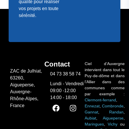
qualité pour réaliser
vos projets en toute
sérénité.
Contact
Ciel d’Auvergne
intervient dans tout le
ZAC de Julhiat,
04 73 38 58 74
Puy-de-dôme et dans
63260,
l’Allier dans des
Lundi - Vendredi
Aigueperse,
communes comme
09:00 -12:00
Auvergne-
par exemple :
14:00 - 18:00
Rhône-Alpes,
Clermont-ferrand
,
France
Ennezat
,
Combronde
,
Gannat
,
Randan
,
Aubiat
,
Aigueperse
,
Maringues
,
Vichy
ou