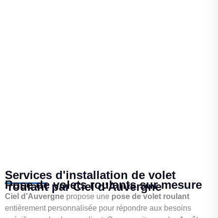
Services d'installation de volet
Pose de volets roulants sur mesure
roulant par Ciel d'Auvergne
Ciel d’Auvergne
propose une
pose de volet roulant
entièrement personnalisée pour répondre aux besoins