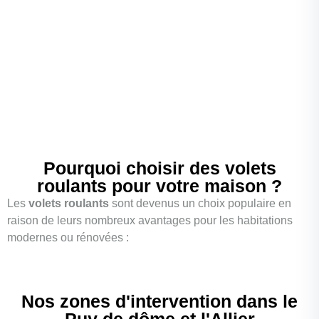
Ciel d’Auvergne
met à disposition son expertise pour des
projets sur mesure. Découvrez comment les volets roulants,
solaires ou électriques, peuvent améliorer le confort de votre
habitat en Auvergne.
Pourquoi choisir des volets
roulants pour votre maison ?
Les
volets roulants
sont devenus un choix populaire en
raison de leurs nombreux avantages pour les habitations
modernes ou rénovées :
Nos zones d'intervention dans le
Puy de dôme et l'Allier