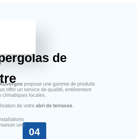
 pergolas de
tre
’Auvergne
propose une gamme de produits
 offrir un service de qualité, entièrement
 climatiques locales.
isation de votre
abri de terrasse
.
nstallations
e maison une
04