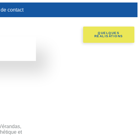
 de contact
QUELQUES
RÉALISATIONS
 ?
se sur-mesure
 Vérandas,
thétique et