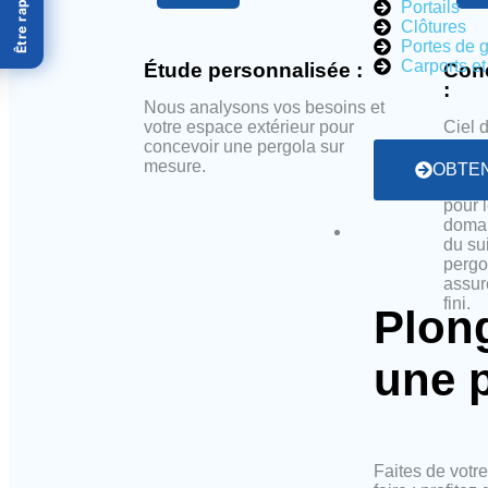
Être rappelé
Portails
Clôtures
Portes de 
Carports et
Étude personnalisée :
Conc
:
Nous analysons vos besoins et
votre espace extérieur pour
Ciel 
concevoir une pergola sur
des p
mesure.
pergo
OBTEN
durabi
pour 
domai
du sui
pergo
assur
fini.
Plon
une 
Faites de votr