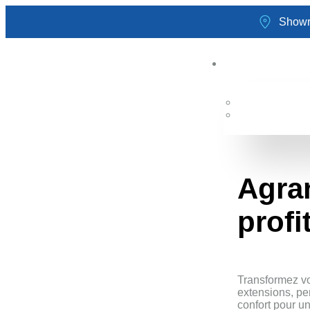
Showr
Agra
profi
E
Conseils pou
Transformez vo
extensions, per
confort pour un