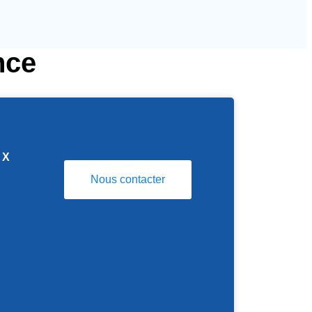
nce
X
Nous contacter