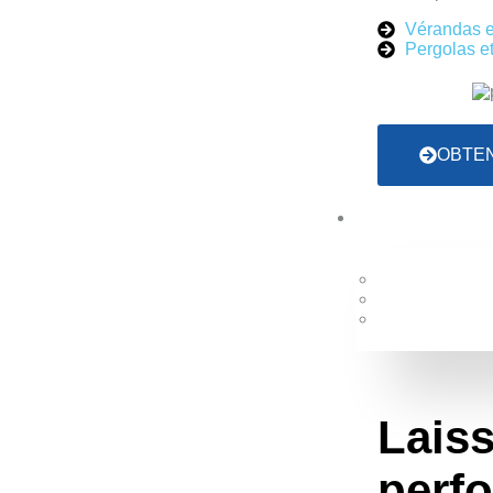
dans le 
Vérandas e
Pergolas et
La
pergola
est devenue un élément essentiel de
d’une protection optimale. Dans le département 
d’une pergola
aluminium bioclimatique ou à stru
vie dans des villes comme
Riom
,
Aigueperse
,
En
terrasse
offrant design 
OBTEN
Laiss
perf