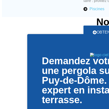
faire : profite
Piscines
No
OBTEN
Demandez votr
une pergola s
Puy-de-Dôme. 
expert en insta
terrasse.