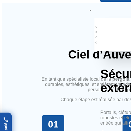
Ciel d’Auve
Sécu
En tant que spécialiste local de la
pergola,
extér
durables, esthétiques, et entièrement ada
personnalisé. Une
p
Chaque étape est réalisée par de
Portails, clôtu
robustes et élé
01
entrée qui allie