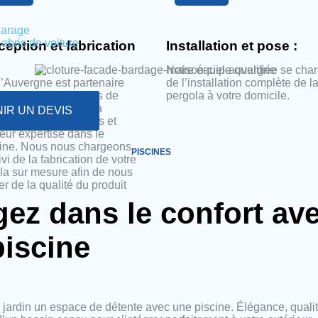
garage
 abris de voiture
eption et fabrication
Installation et pose :
Notre équipe qualifiée se cha
d’Auvergne est partenaire
de l’installation complète de l
lus grands fabricants de
pergola à votre domicile.
las reconnus pour la
IR UN DEVIS
lité de leurs produits et
leur expertise dans le
ne. Nous nous chargeons
PISCINES
vi de la fabrication de votre
la sur mesure afin de nous
er de la qualité du produit
gez dans le confort
av
piscine
e jardin un espace de détente avec une piscine. Élégance, qualit