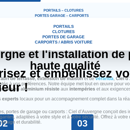
PORTAILS – CLOTURES
PORTES GARAGE – CARPORTS
PORTAILS
CLOTURES
PORTES DE GARAGE
CARPORTS / ABRIS VOITURE
Les étapes de votre projet de pergola
rgne et l'installation de
haute qualité
risez
et embellissez vo
 abri de terrasse, extension de maison
et de
véranda
,
Ciel d
ieur !
ptés à vos préférences. Notre équipe met tout en œuvre pour vous
ergola en aluminium résiste
aux
intempéries
et aux exigences
s
experts
locaux pour un accompagnement complet dans la réal
res, portes de garage ou carports : Ciel d’Auvergne conçoit des i
gantes, adaptées à votre style et à votre sécurité. Offrez à votr
02
03
 design et durabilité.