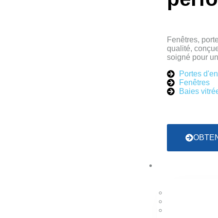
Fenêtres, port
qualité, conçue
soigné pour un 
Portes d'en
Fenêtres
Baies vitré
OBTEN