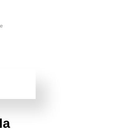
 l'Allier
e sa
terrasse
ou de son
jardin
tout en bénéficiant
daptées à vos besoins spécifiques, qu’il s’agisse
rmer votre
espace extérieur
en un véritable lieu de
ent extérieur, n’hésitez pas à envisager un
abri de
espace en toutes saisons.
la