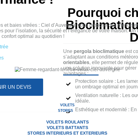
Pourquoi ch
Bioclimatiqu
es et baies vitrées : Ciel d’Auvergne vous propose des menuise
s pour l’isolation, la sécurité et l’élégance de votre maison. Un
D
confort optimal au quotidien !
trée
Une
pergola bioclimatique
est co
s’adaptant aux conditions météoro
es
orientables
, elle permet de régule
une
solution
innovante pour gérer l
avantages :
Protection solaire : Les lames
un ombrage optimal en journ
IR UN DEVIS
Ventilation naturelle : Les o
idéale.
VOLETS
Esthétique et modernité : En
STORES
bioclimatique est un ajout e
VOLETS ROULANTS
VOLETS BATTANTS
STORES INTERIEURS ET EXTERIEURS