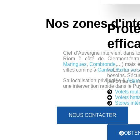
Nos zones d'inte
Prot
effica
Ciel d’Auvergne intervient dans t
Riom à côté de Clermont-ferra
Maringues
,
Combronde
,…) mais é
villes comme à
Gannat
,
Bellerive s
Volets roulant
besoins. Sécuri
Sa localisation privilégiée à
Aigue
performance sa
une intervention rapide dans le Puy
Volets roul
Volets batt
Stores inté
NOUS CONTACTER
OBTEN