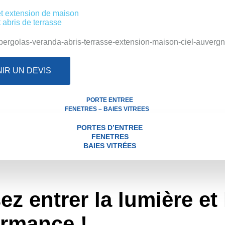
Puy de Dôme et dans
t extension de maison
 abris de terrasse
 l’aménagement extérieur, permettant de profiter pleinement d
du
Puy-de-Dôme
,
Ciel d’Auvergne
vous propose des solutions a
cture fixe.
Découvrez comment
Ciel d’Auvergne
peut transfo
nezat
ou encore
Châtel-Guyon
. Pour parfaire votre aménagem
moderne et fonctionnalité, afin de profiter pleinement de votre 
IR UN DEVIS
PORTE ENTREE
FENETRES – BAIES VITREES
PORTES D’ENTREE
FENETRES
BAIES VITRÉES
ez entrer la lumière
et 
ormance !