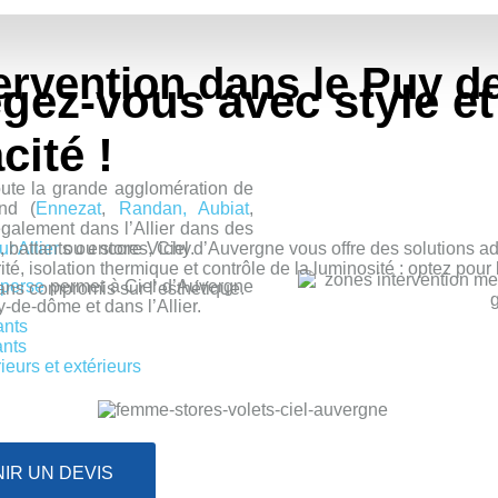
rvention dans le Puy de
égez-vous avec style
et
cité !
oute la grande agglomération de
nd (
Ennezat
,
Randan,
Aubiat
,
galement dans l’Allier dans des
ur Allier
ou encore Vichy.
s, battants ou stores, Ciel d’Auvergne vous offre des solutions 
té, isolation thermique et contrôle de la luminosité : optez pour 
perse
permet à Ciel d’Auvergne
ns compromis sur l’esthétique.
-de-dôme et dans l’Allier.
ants
ants
rieurs et extérieurs
IR UN DEVIS