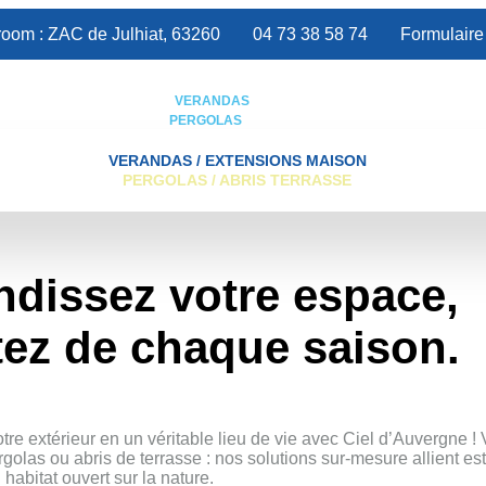
oom : ZAC de Julhiat, 63260
04 73 38 58 74
Formulaire
VERANDAS
PERGOLAS
VERANDAS / EXTENSIONS MAISON
PERGOLAS / ABRIS TERRASSE
ndissez votre espace,
tez de chaque saison.
nvie d'une pergola
r un abri de terras
tre extérieur en un véritable lieu de vie avec Ciel d’Auvergne !
golas ou abris de terrasse : nos solutions sur-mesure allient es
 habitat ouvert sur la nature.