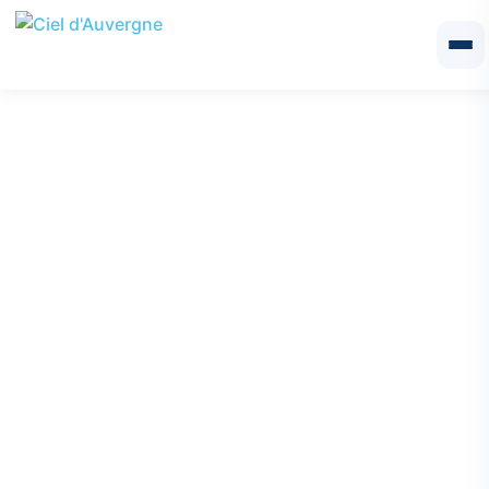
Ciel d'Auvergne : Votre
menuisier de confiance
intervenant sur
Combronde
Ciel d’Auvergne, basée à
Aigueperse
à proximité de
Combronde,
met son expertise en menuiserie au service