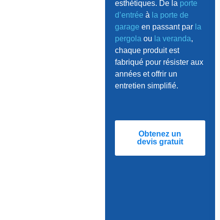
esthétiques. De la
porte
d’entrée
à
la porte de
garage
en passant par
la
pergola
ou
la veranda
,
chaque produit est
fabriqué pour résister aux
années et offrir un
entretien simplifié.
Obtenez un
devis gratuit