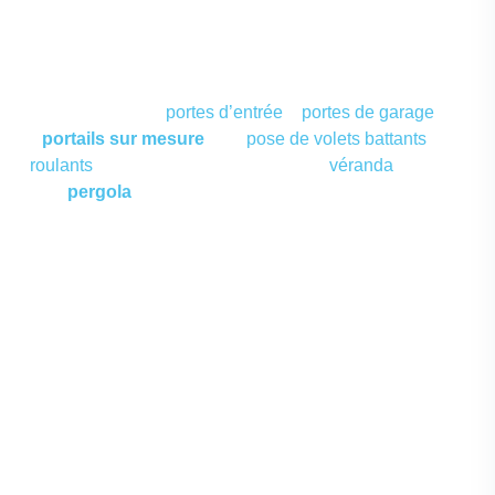
des habitants de Combronde et de ses environs dans le
Puy-de-Dôme. En tant qu’
entreprise de menuiserie
, nous
sommes spécialisés dans la
fabrication
, la
pose
et la
rénovation
. Notre société répond à tous vos besoins, de
l’installation de
portes d’entrée
–
portes de garage
et
portails sur mesure
, à la
pose de volets battants
ou
roulants
ou encore à la création d’une
véranda
ou d’une
pergola
. Grâce à notre savoir-faire, nous vous
accompagnons dans chaque projet pour un
résultat à la
fois professionnel, esthétique et durable.