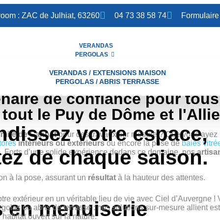
oom : ZAC de Julhiat, 63260
04 73 38 58 74
Formulaire
VERANDAS
PERGOLAS
VERANDAS / EXTENSIONS MAISON
PERGOLAS / ABRIS TERRASSE
enaire de confiance pour tous
tout le Puy de Dôme et l'Allie
ndissez votre espace,
imité de Gannat
pour des travaux sur mesure ? Que vous ayez
tores
intérieurs ou extérieurs
ou encore la pose de
baies vitré
tez de chaque saison.
e
. Forts d’une solide expérience dedans ce domaine, nos
artis
on à la pose, assurant un
résultat
à la hauteur des attentes.
tre extérieur en un véritable lieu de vie avec Ciel d’Auvergne !
s en menuiserie
golas ou abris de terrasse : nos solutions sur-mesure allient es
 habitat ouvert sur la nature.