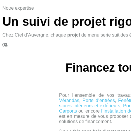
Notre expertise
Un suivi de projet ri
Chez Ciel d’Auvergne, chaque
projet
de menuiserie suit des é
01
02
03
04
Financez to
Pour l’ensemble de vos trava
Vérandas
,
Porte d’entrées
,
Fenêt
stores intérieurs et extérieurs
,
Por
Carports
ou encore
l’installation 
est en mesure de vous proposer d
solutions de financement.