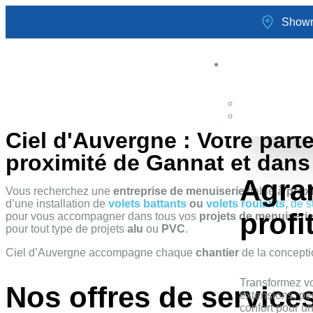
Showr
Ciel d'Auvergne : Votre part
proximité de Gannat et dans 
Agra
Vous recherchez une
entreprise de menuiserie
fiable
à prox
d’une installation de
volets battants
ou
volets roulants,
de s
profi
pour vous accompagner dans tous vos
projets de menuiseri
pour tout type de projets
alu
ou
PVC
.
Ciel d’Auvergne accompagne chaque
chantier
de la concepti
Transformez vo
Nos offres de service
extensions, per
confort pour un