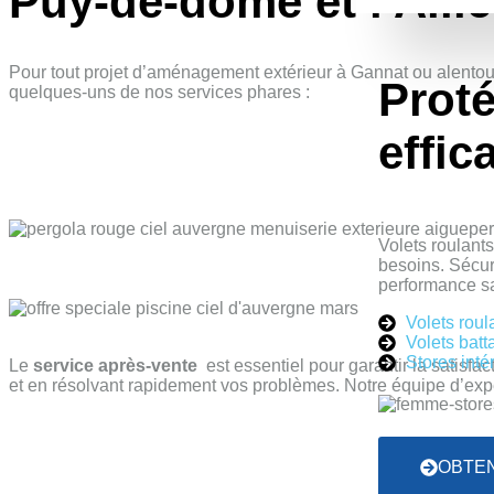
Puy-de-dôme et l'Allie
Pour tout projet d’aménagement extérieur à Gannat ou alentou
Prot
quelques-uns de nos services phares :
effica
Volets roulant
besoins. Sécuri
performance sa
Volets roul
Volets batt
Stores inté
Le
service après-vente
est essentiel pour garantir la satis
et en résolvant rapidement vos problèmes. Notre équipe d’expert
OBTEN