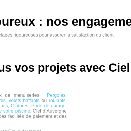
goureux : nos engagem
tapes rigoureuses pour assurer la satisfaction du client.
us vos projets avec Cie
ux de menuiseries :
Pergolas
,
res
,
volets battants
ou
roulants
,
tails
,
Clôtures
,
Porte de garage
,
de votre piscine
, Ciel d’Auvergne
es facilités de paiement et des