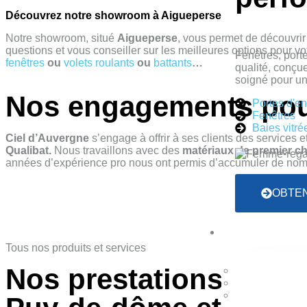
Découvrez notre showroom à Aigueperse
Notre showroom, situé
Aigueperse
, vous permet de découvrir
questions et vous conseiller sur les meilleures options pour vo
Fenêtres, port
fenêtres
ou
volets roulants
ou
battants
…
qualité, conçue
soigné pour un 
Nos engagements pour
Portes d'en
Fenêtres
Baies vitré
Ciel d’Auvergne
s’engage à offrir à ses clients des services e
Qualibat.
Nous travaillons avec des
matériaux de premier c
années d’expérience pro nous ont permis d’accumuler de n
OBTEN
Tous nos produits et services
Nos prestations en me