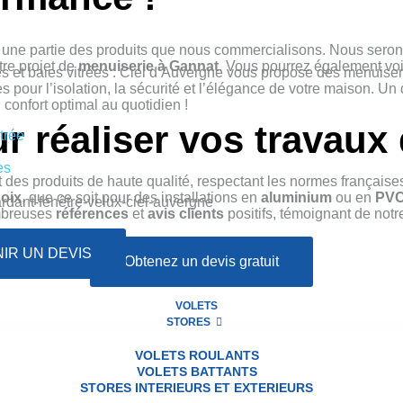
 une partie des produits que nous commercialisons. Nous seron
tre projet de
menuiserie à Gannat
. Vous pourrez également voir
es et baies vitrées : Ciel d’Auvergne vous propose des menuise
s pour l’isolation, la sécurité et l’élégance de votre maison. Un
confort optimal au quotidien !
 réaliser vos travaux
trée
es
t des produits de haute qualité, respectant les normes françaises
hoix
, que ce soit pour des installations en
aluminium
ou en
PV
ombreuses
références
et
avis clients
positifs, témoignant de not
IR UN DEVIS
Obtenez un devis gratuit
VOLETS
STORES
nuiserie extérieure à 
VOLETS ROULANTS
VOLETS BATTANTS
STORES INTERIEURS ET EXTERIEURS