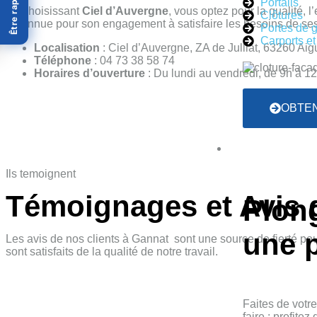
Être rappelé
Portails
En choisissant
Ciel d’Auvergne
, vous optez pour la qualité, l
Clôtures
reconnue pour son engagement à satisfaire les besoins de ses c
Portes de 
Carports et
Localisation
: Ciel d’Auvergne, ZA de Julliat, 63260 A
Téléphone
: 04 73 38 58 74
Horaires d’ouverture
: Du lundi au vendredi, de 9h à 12
OBTEN
Ils temoignent
Témoignages et Avis 
Plon
une 
Les avis de nos clients à Gannat sont une source de fierté pou
sont satisfaits de la qualité de notre travail.
Faites de votr
faire : profite