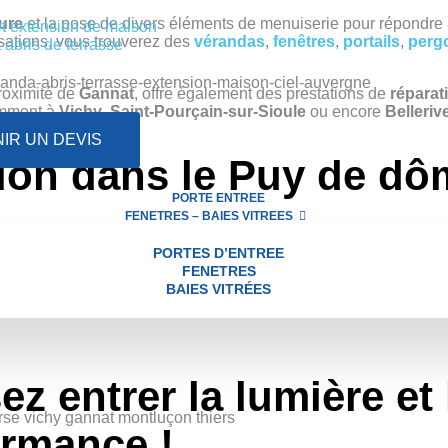
ure
et la pose de divers éléments de menuiserie pour répondre
t extension de maison
isations, vous trouverez des
vérandas
,
fenêtres
,
portails
,
perg
 abris de terrasse
roximité de
Gannat
, offre également des prestations de
réparat
amment à
Vichy
,
Saint-Pourçain-sur-Sioule
ou encore
Belleriv
IR UN DEVIS
on dans le Puy de dôme
PORTE ENTREE
FENETRES – BAIES VITREES
 de Riom à côté de Clermont-ferrand (
Ennezat
,
Randan,
Aubiat
PORTES D’ENTREE
y.
FENETRES
BAIES VITRÉES
ne une intervention rapide dans le Puy-de-dôme et dans l’Allie
ez entrer la lumière
et 
ormance !