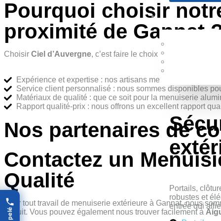
Pourquoi choisir notr
proximité de Gannat 
Choisir
Ciel d’Auvergne
, c’est faire le choix d’un artisan loc
Expérience et expertise : nos artisans menuisiers disposent
Service client personnalisé : nous sommes disponibles pour 
Matériaux de qualité : que ce soit pour la menuiserie alum
Rapport qualité-prix : nous offrons un excellent rapport qua
Sécu
Nos partenaires de co
extér
Contactez un Menuisi
Qualité
Portails, clôtu
robustes et élé
Pour tout travail de menuiserie extérieure à Gannat, nous somm
entrée qui allie
gratuit. Vous pouvez également nous trouver facilement à
Aig