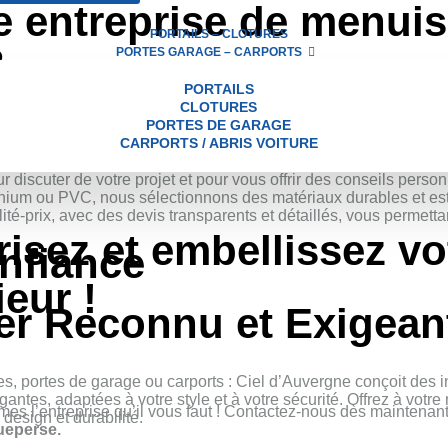
e entreprise de menuis
PORTAILS – CLOTURES
?
PORTES GARAGE – CARPORTS
PORTAILS
CLOTURES
al qui propose un savoir-faire et un professionnalisme sans failles
PORTES DE GARAGE
CARPORTS / ABRIS VOITURE
 de plusieurs années d'expérience, garantissant un travail de qu
discuter de votre projet et pour vous offrir des conseils person
inium ou PVC, nous sélectionnons des matériaux durables et est
lité-prix, avec des devis transparents et détaillés, vous permett
risez
et embellissez vo
nfiance
ieur !
er Reconnu et Exigean
res, portes de garage ou carports : Ciel d’Auvergne conçoit des i
gantes, adaptées à votre style et à votre sécurité. Offrez à votr
es l’entreprise qu’il vous faut ! Contactez-nous dès maintenant
 design et durabilité.
ueperse.