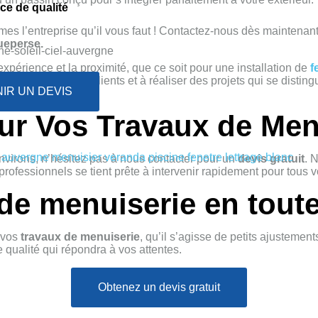
ce de qualité
es l’entreprise qu’il vous faut ! Contactez-nous dès maintenant
ueperse.
’expérience et la proximité, que ce soit pour une installation de
f
 besoins de ses clients et à réaliser des projets qui se disting
IR UN DEVIS
r Vos Travaux de Men
nvirons, n’hésitez pas à nous contacter pour un
devis gratuit
. 
rofessionnels se tient prête à intervenir rapidement pour tous 
 de menuiserie en tout
e vos
travaux de menuiserie
, qu’il s’agisse de petits ajustemen
 qualité qui répondra à vos attentes.
Obtenez un devis gratuit