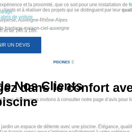
’expérience et la proximité, que ce soit pour une installation de
f
lients et à réaliser des projets qui se distinguent par leur
qual
garage
 abris de voiture
igueperse, Auvergne-Rhône-Alpes
h et de 14h à 18h.
IR UN DEVIS
PISCINES
de Nos Clients
gez dans le confort
av
piscine
r nous. Nous vous invitons à consulter notre page d’avis pour li
e jardin un espace de détente avec une piscine. Élégance, qualit
z d’un bassin conçu pour s’intégrer parfaitement à votre extérieur.