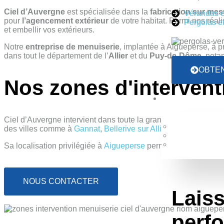
Ciel d’Auvergne
est spécialisée dans la
fabrication sur mes
Vérandas e
pour
l’agencement extérieur
de votre habitat. Parmi nos réal
Pergolas et
et embellir vos extérieurs.
Notre
entreprise de menuiserie
, implantée à Aigueperse, à p
dans tout le département de l’
Allier
et du
Puy-de-Dôme
, not
OBTEN
Nos zones d'interventi
Ciel d’Auvergne intervient dans toute la grande agglomération
des villes comme à
Gannat
,
Bellerive sur Allier
ou encore Vich
Sa localisation privilégiée à
Aigueperse
permet à Ciel d’Auverg
NOUS CONTACTER
Laiss
perf