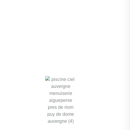
Ciel
d’Auvergne
garantit un
service
après-vente