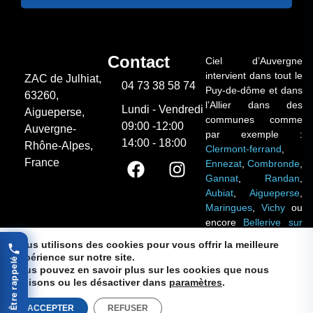
Contact
Ciel d’Auvergne
intervient dans tout le
ZAC de Julhiat,
04 73 38 58 74
Puy-de-dôme et dans
63260,
l’Allier dans des
Lundi - Vendredi
Aigueperse,
communes comme
09:00 -12:00
Auvergne-
par exemple :
14:00 - 18:00
Rhône-Alpes,
Clermont-ferrand
,
France
Ennezat
,
Combronde
,
Gannat
,
Randan
,
Aubiat
,
Aigueperse
,
Maringues
,
Vichy
ou
encore
Bellerive sur
Allier,
…
Nous utilisons des cookies pour vous offrir la meilleure
expérience sur notre site.
Être rappelé
Mentions légales
Vous pouvez en savoir plus sur les cookies que nous
Politiques de protection des données personnelles
utilisons ou les désactiver dans
paramètres
.
site réalisé par
ACCEPTER
REFUSER