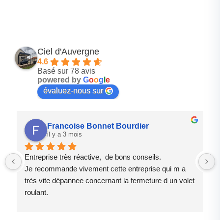
Ciel d'Auvergne
4.6
Basé sur 78 avis
powered by
G
o
o
g
l
e
évaluez-nous sur
Francoise Bonnet Bourdier
il y a 3 mois
Entreprise très réactive,  de bons conseils.
Je recommande vivement cette entreprise qui m a 
très vite dépannee concernant la fermeture d un volet 
roulant.
Le patron est quelqu un de très sympathique et près 
à vous rendre service .