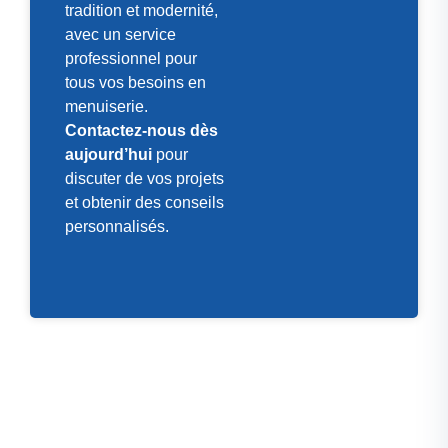
tradition et modernité,
avec un service
professionnel pour
tous vos besoins en
menuiserie.
Contactez-nous dès
aujourd’hui
pour
discuter de vos projets
et obtenir des conseils
personnalisés.
Ils témoignent
Avis Clients et
Témoignages
Les avis de nos clients sont très importants pour nous.
Nous sommes fiers de recevoir des commentaires
positifs sur la qualité de nos travaux et le