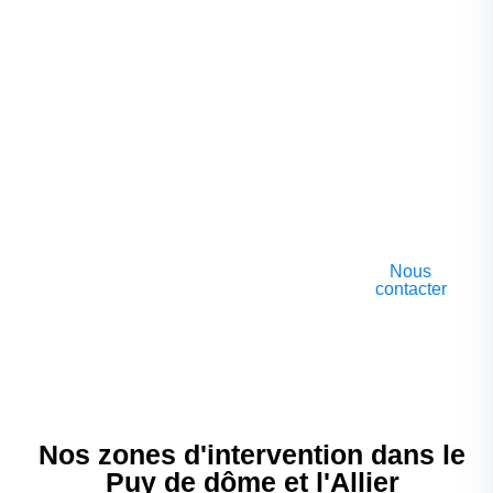
c’est
pourquoi
nous restons
à leur
disposition
même après
l’achèvement
des travaux.
Nous
contacter
Nos zones d'intervention dans le
Puy de dôme et l'Allier