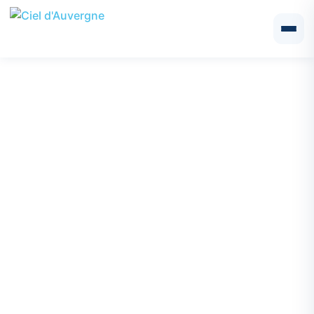
Ciel d’Auvergne : votre
artisan menuisier à
proximité de Randan
Implantée à Aiguperse, Ciel d’Auvergne est une SARL qui
intervient à
Randan et
dans tout le département du
Puy-de-
Dôme
et de l’
Allier
, l’entreprise
Ciel d’Auvergne
est votre
partenaire privilégié pour tous vos travaux de menuiserie.