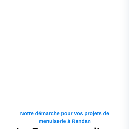
professionnalisme de notre équipe. Nos clients
apprécient particulièrement notre réactivité et notre
capacité à répondre à leurs attentes.
Notre démarche pour vos projets de
menuiserie à Randan