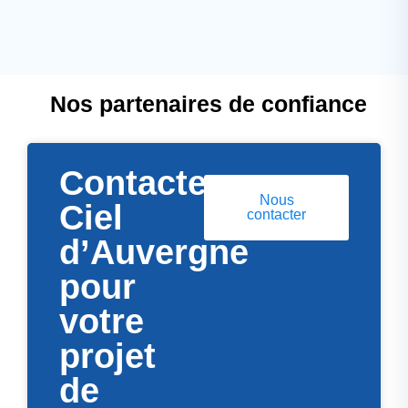
Nos partenaires de confiance
Contactez
Nous
Ciel
contacter
d’Auvergne
pour
votre
projet
de