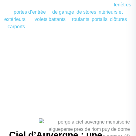
Notre société, spécialisée dans les installations de
fenêtres
,
portes d’entrée
et
de garage
,
de stores intérieurs et
extérieurs
, de
volets battants
et
roulants
,
portails
,
clôtures
et
carports
, offre des solutions de qualité, pensées pour les
particuliers et les professionnels de la région. En tant
qu’
artisans menuisiers
locaux, nous sommes fiers de
proposer des
travaux de menuiserie
alliant savoir-faire
artisanal et technologies modernes.
Ciel d’Auvergne : une