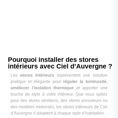
efficace et sur mesure
pour répondre aux besoins
spécifiques de chaque client.
Pourquoi installer des stores
intérieurs avec Ciel d’Auvergne ?
Les
stores intérieurs
représentent une solution
pratique et élégante pour
réguler la luminosité,
améliorer l’isolation thermique
et apporter une
touche de style à votre intérieur. Que vous optiez
pour des stores vénitiens, des stores enrouleurs ou
des modèles motorisés, les stores intérieurs de Ciel
d’Auvergne s’adaptent à chaque style d’habitation.