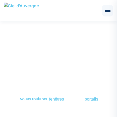
Ciel d’Auvergne : votre expert
en installation de stores
intérieurs et extérieurs à
proximité de Riom
Située à Aigueperse à côté de Riom, Ciel d’Auvergne est
une entreprise spécialisée dans la menuiserie
extérieure
. Depuis plusieurs années, cette société se
distingue par son expertise en installation de
stores
bannes,
volets roulants
,
fenêtres
, portes et
portails
pour les
habitations en Auvergne. À travers des produits et des
services de qualité, Ciel d’Auvergne propose une
solution