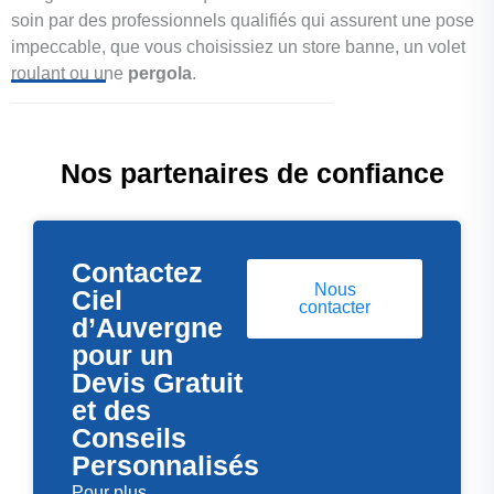
soin par des professionnels qualifiés qui assurent une pose
impeccable, que vous choisissiez un store banne, un volet
roulant ou une
pergola
.
Nos partenaires de confiance
Contactez
Nous
Ciel
contacter
d’Auvergne
pour un
Devis Gratuit
et des
Conseils
Personnalisés
Pour plus