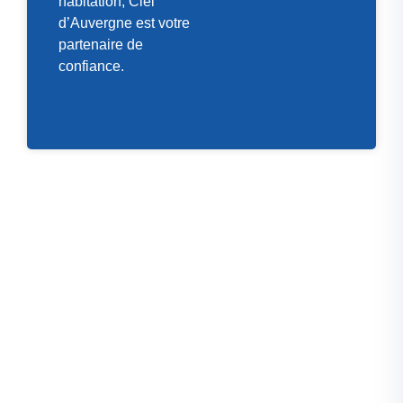
habitation, Ciel
d’Auvergne est votre
partenaire de
confiance.
Ils témoignent
Avis et témoignages
de nos clients
La satisfaction de nos clients est notre priorité. Nous
encourageons chacun à
laisser un avis
sur nos
services, et notre entreprise est fière d’avoir de
nombreux
avis positifs
qui témoignent de notre
expertise et de notre
service client irréprochable
.
Que vous soyez dans le
Puy-de-Dôme
ou dans
l’
Allier
, nos clients recommandent nos services pour la