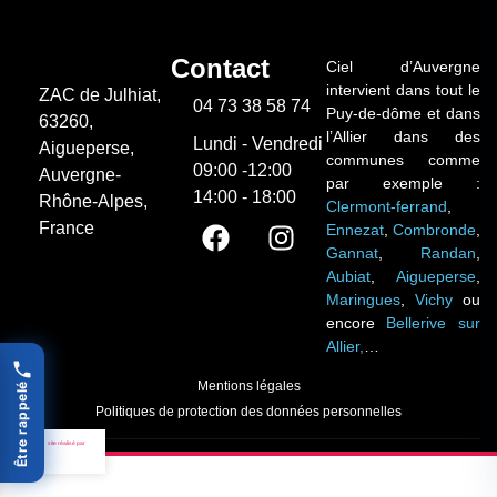
Contact
Ciel d’Auvergne
intervient dans tout le
ZAC de Julhiat,
04 73 38 58 74
Puy-de-dôme et dans
63260,
l’Allier dans des
Lundi - Vendredi
Aigueperse,
communes comme
09:00 -12:00
Auvergne-
par exemple :
14:00 - 18:00
Rhône-Alpes,
Clermont-ferrand
,
France
Ennezat
,
Combronde
,
Gannat
,
Randan
,
Aubiat
,
Aigueperse
,
Maringues
,
Vichy
ou
encore
Bellerive sur
Allier,
…
Mentions légales
Être rappelé
Politiques de protection des données personnelles
site réalisé par