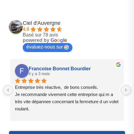
Ciel d'Auvergne
4.6
Basé sur 78 avis
powered by
G
o
o
g
l
e
évaluez-nous sur
Francoise Bonnet Bourdier
il y a 3 mois
Entreprise très réactive,  de bons conseils.
Je recommande vivement cette entreprise qui m a 
très vite dépannee concernant la fermeture d un volet 
roulant.
Le patron est quelqu un de très sympathique et près 
à vous rendre service .